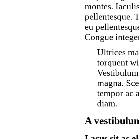
montes. Iaculis
pellentesque. T
eu pellentesqu
Congue integer
Ultrices ma
torquent w
Vestibulum 
magna. Scel
tempor ac a
diam.
A vestibulum
Lacus sit ac e