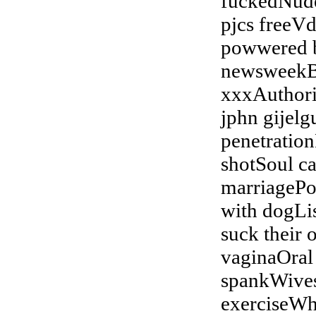
fuckedNude
pjcs freeV
powwered b
newsweekB
xxxAuthori
jphn gijel
penetratio
shotSoul c
marriagePor
with dogLi
suck their
vaginaOral 
spankWives
exerciseWh