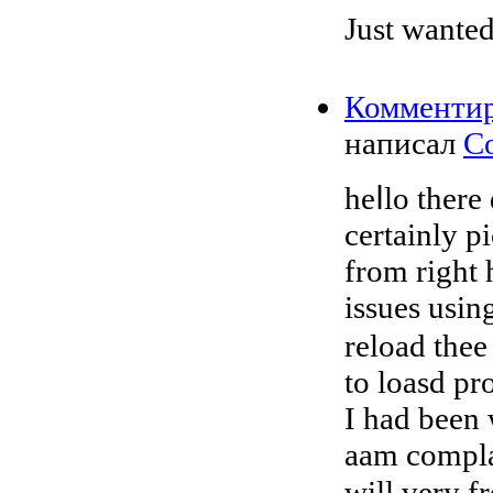
Just wante
Комменти
написал
Co
heⅼlо there
certainly 
from right 
issues usin
reload theе 
to loasd pr
I had been 
aam cоmplai
will very frequently af