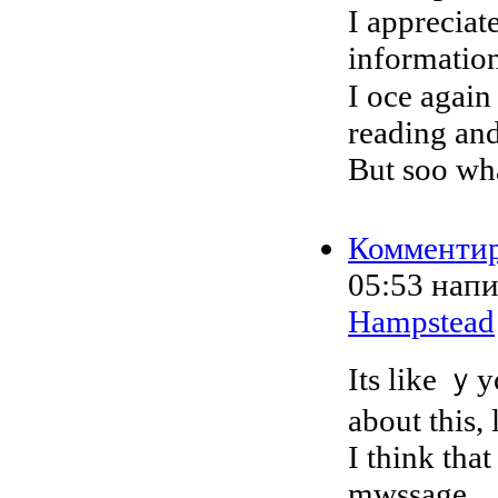
I appreciat
information
I oce again fin
reading an
But soo what
Комменти
05:53
нап
Hampstead
Its like ｙ
about this,
I tһink tha
mwssage