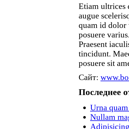
Etiam ultrices 
augue sceleris
quam id dolor v
posuere varius
Praesent iaculi
tincidunt. Mae
posuere sit ame
Сайт:
www.bo
Последнее о
Urna quam 
Nullam magn
Adipisicing