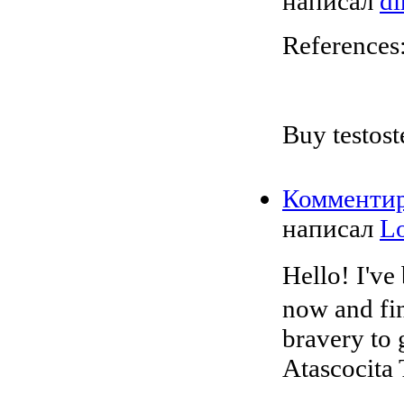
написал
di
References
Buy testost
Комменти
написал
Lo
Hellо! I've b
now and fin
bravery to 
Atascocita 