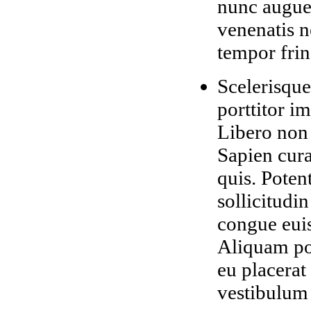
nunc augue.
venenatis n
tempor frin
Scelerisque
porttitor i
Libero non
Sapien cura
quis. Poten
sollicitudi
congue euis
Aliquam pot
eu placerat
vestibulum 