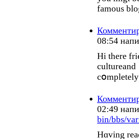
famous blog
Комменти
08:54
нап
Hi there fr
cultureand
cօmpletely 
Комменти
02:49
нап
bin/bbs/var
Hɑving read