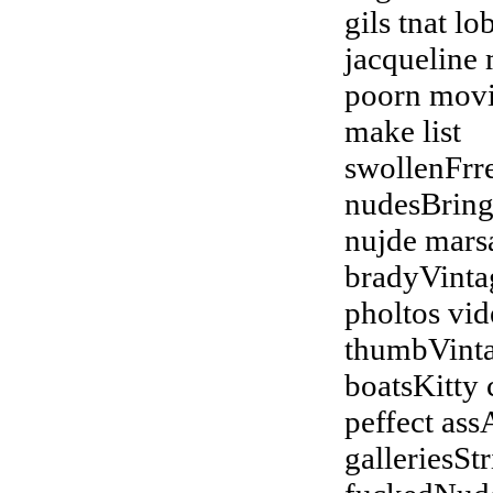
gils tnat l
jacqueline
poorn movi
make list
swollenFrr
nudesBringi
nujde mars
bradyVintag
pholtos vid
thumbVinta
boatsKitty
peffect as
galleriesSt