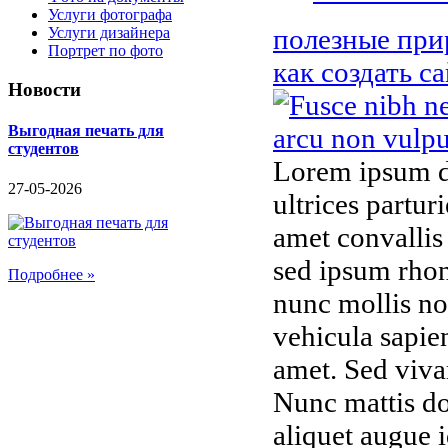
Услуги фотографа
полезные при
Услуги дизайнера
Портрет по фото
как создать с
Новости
Выгодная печать для
студентов
Lorem ipsum do
27-05-2026
ultrices partu
amet convallis
sed ipsum rhon
Подробнее »
nunc mollis nos
vehicula sapien
amet. Sed vivam
Nunc mattis do
aliquet augue i