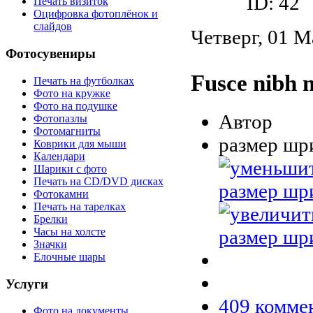
ID: 42
Печать визиток
Оцифровка фотоплёнок и
слайдов
Четверг, 01 М
Фотосувениры
Fusce nibh 
Печать на футболках
Фото на кружке
Фото на подушке
Автор
Фотопазлы
Фотомагниты
размер шр
Коврики для мыши
Календари
Шарики с фото
Печать на CD/DVD дисках
Фотокамни
Печать на тарелках
Брелки
Часы на холсте
Значки
Елочные шары
Услуги
409
комме
Фото на документы