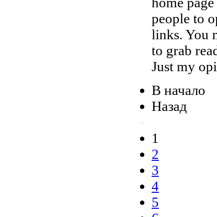
home page a
people to o
links. You 
to grab rea
Just my opin
В начало
Назад
...
1
2
3
4
5