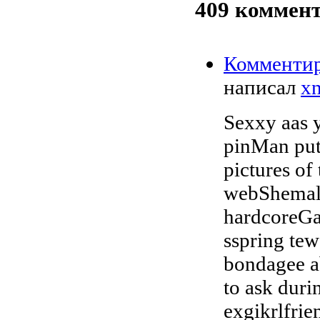
409
коммент
Комменти
написал
xn
Sexxy aas 
pinMan put
pictures of
webShemal
hardcoreGaa
sspring te
bondagee a
to ask duri
exgikrlfri