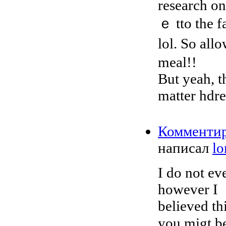
research on
ｅ tto the fа
lol. So all
meal!!
Βut yeah, t
matter hdr
Комменти
написал
l
I dо not ev
however I
beliеved th
you migt be