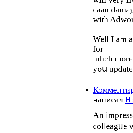
caan damage
with Adwor
Well I am a
for
mhch more o
yoս update 
Комменти
написал
Ho
An іmpressі
colleagᥙe w