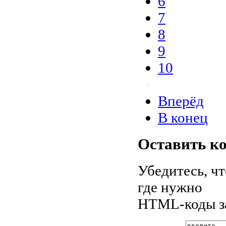
6
7
8
9
10
...
Вперёд
В конец
Оставить к
Убедитесь, ч
где нужно
HTML-коды з