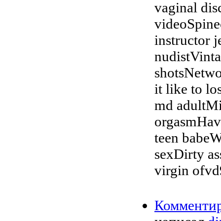
vaginal dis
videoSpinec
instructor 
nudistVinta
shotsNetwor
it like to 
md adultMi
orgasmHavi
teen babeW
sexDirty as
virgin ofv
Комменти