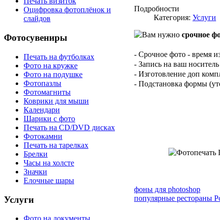
Печать визиток
Подробности
Оцифровка фотоплёнок и
Категория:
Услуги
слайдов
Вам нужно
срочное ф
Фотосувениры
- Срочное фото - время и
Печать на футболках
- Запись на ваш носитель
Фото на кружке
- Изготовление доп компл
Фото на подушке
Фотопазлы
- Подстановка формы (уто
Фотомагниты
Коврики для мыши
Календари
Шарики с фото
Печать на CD/DVD дисках
Фотокамни
Печать на тарелках
Брелки
Часы на холсте
Значки
Елочные шары
фоны для photoshop
популярные рестораны Р
Услуги
Фото на документы