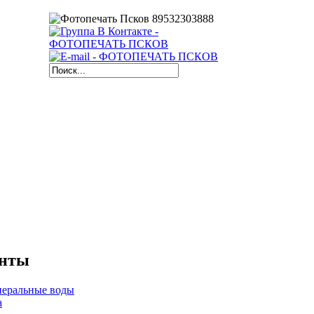
енты
неральные воды
a