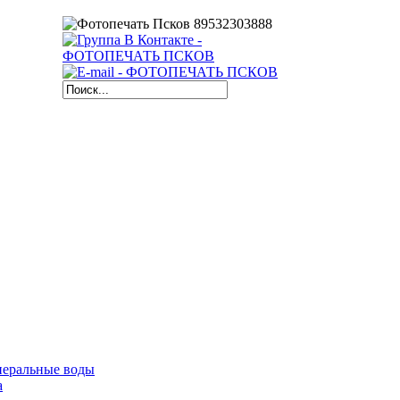
неральные воды
a