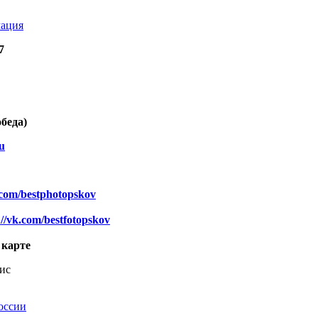
ация
7
обеда)
u
k.com/bestphotopskov
://vk.com/bestfotopskov
оссии