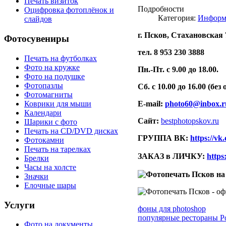
Печать визиток
Подробности
Оцифровка фотоплёнок и
Категория:
Информ
слайдов
г. Псков, Стахановская 
Фотосувениры
тел. 8 953 230 3888
Печать на футболках
Фото на кружке
Пн.-Пт. с 9.00 до 18.00.
Фото на подушке
Фотопазлы
Сб. с 10.00 до 16.00 (без 
Фотомагниты
E-mail:
photo60@inbox.r
Коврики для мыши
Календари
Сайт:
bestphotopskov.ru
Шарики с фото
Печать на CD/DVD дисках
ГРУППА ВК:
https://v
Фотокамни
Печать на тарелках
ЗАКАЗ в ЛИЧКУ:
https
Брелки
Часы на холсте
Значки
Елочные шары
Услуги
фоны для photoshop
популярные рестораны Р
Фото на документы