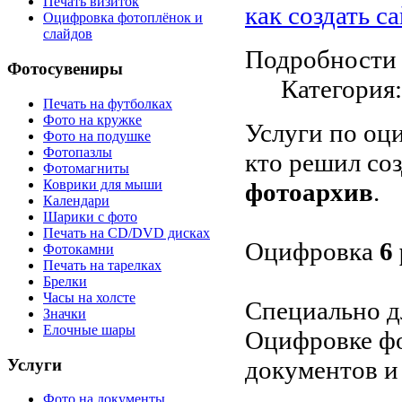
Печать визиток
как создать с
Оцифровка фотоплёнок и
слайдов
Подробности
Фотосувениры
Категория
Печать на футболках
Фото на кружке
Услуги по оц
Фото на подушке
Фотопазлы
кто решил со
Фотомагниты
Коврики для мыши
фотоархив
.
Календари
Шарики с фото
Печать на CD/DVD дисках
Оцифровка
6 
Фотокамни
Печать на тарелках
Брелки
Часы на холсте
Специально дл
Значки
Елочные шары
Оцифровке фо
Услуги
документов и
Фото на документы