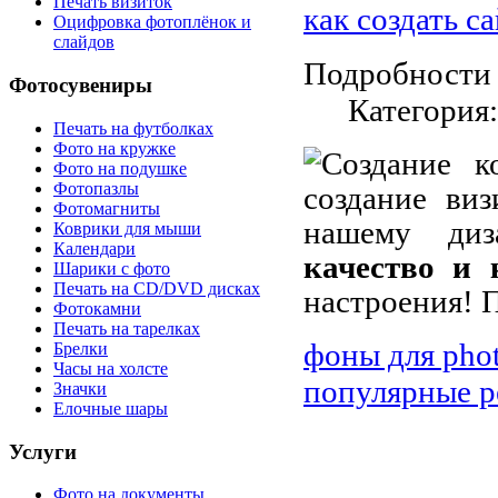
Печать визиток
как создать с
Оцифровка фотоплёнок и
слайдов
Подробности
Фотосувениры
Категория
Печать на футболках
Фото на кружке
Создание к
Фото на подушке
Фотопазлы
создание виз
Фотомагниты
нашему ди
Коврики для мыши
Календари
качество и 
Шарики с фото
Печать на CD/DVD дисках
настроения! П
Фотокамни
Печать на тарелках
фоны для pho
Брелки
Часы на холсте
популярные р
Значки
Елочные шары
Услуги
Фото на документы