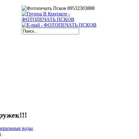
ужек!!!
неральные воды
a