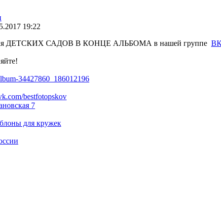
и
.2017 19:22
 ДЕТСКИХ САДОВ В КОНЦЕ АЛЬБОМА в нашей группе
ВК
яйте!
m/album-34427860_186012196
/vk.com/bestfotopskov
ановская 7
оссии