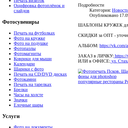
Печать визиток
Подробности
Оцифровка фотоплёнок и
Категория:
Новост
слайдов
Опубликовано 17.05
Фотосувениры
ШАБЛОНЫ КРУЖЕК для
Печать на футболках
СКИДКИ за ОПТ - уточн
Фото на кружке
Фото на подушке
АЛЬБОМ:
https://vk.co
Фотопазлы
Фотомагниты
ЗАКАЗ в ЛИЧКУ:
https:/
Коврики для мыши
ИЛИ в ОФИСЕ:
ул. Стах
Календари
Шарики с фото
Печать на CD/DVD дисках
фоны для photoshop
Фотокамни
популярные рестораны Р
Печать на тарелках
Брелки
Часы на холсте
Значки
Елочные шары
Услуги
Фото на документы