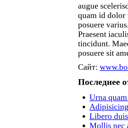
augue sceleris
quam id dolor v
posuere varius
Praesent iaculi
tincidunt. Mae
posuere sit ame
Сайт:
www.bo
Последнее о
Urna quam 
Adipisicing
Libero dui
Mollis nec 