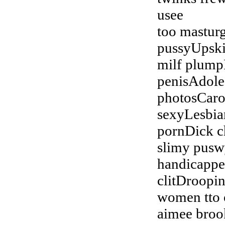
usee
too mastur
pussyUpski
milf plump
penisAdole
photosCaro
sexyLesbia
pornDick c
slimy pusw
handicapped
clitDroopin
women tto 
aimee broo