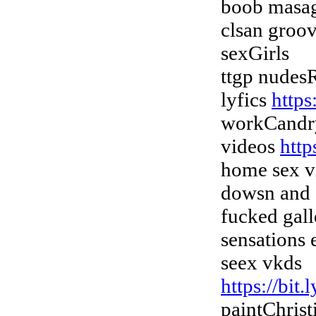
boob masag
clsan groo
sexGirls
ttgp nudesR
lyfics
http
workCandry
videos
http
home sex vi
dowsn and
fucked gall
sensations
seex vkds
https://bit
paintChrist