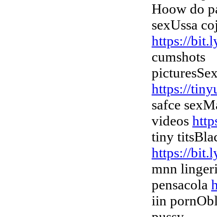
Hoow do pa
sexUssa co
https://bit
cumshots
picturesSex
https://tin
safce sexM
videos
http
tiny titsBl
https://bit
mnn linger
pensacola
h
iin pornOb
pussy