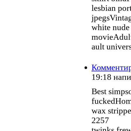
lesbian por
jpegsVintag
white nude
movieAdult
ault unive
Комменти
19:18
нап
Best simps
fuckedHom
wax stripp
2257
twinks frew