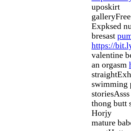
uposkirt
galleryFree
Expksed nu
bresast
pum
https://bit.
valentine 
an orgasm
straightExh
swimming 
storiesAsss
thong butt 
Horjy
mature bab