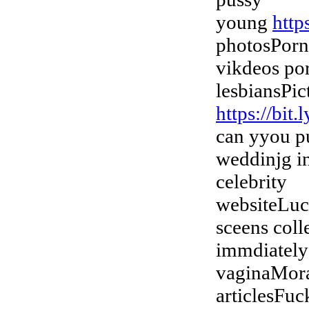
young
http
photosPorn
vikdeos p
lesbiansPic
https://bit
can yyou p
weddinjg i
celebrity
websiteLuc
sceens col
immdiately
vaginaMora
articlesFuc