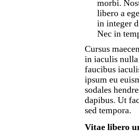
morbi. Nost
libero a eg
in integer 
Nec in temp
Cursus maecen
in iaculis null
faucibus iacul
ipsum eu euism
sodales hendrer
dapibus. Ut fa
sed tempora.
Vitae libero 