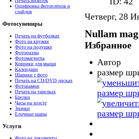
ID: 42
Печать визиток
Оцифровка фотоплёнок и
слайдов
Четверг, 28 И
Фотосувениры
Nullam magna
Печать на футболках
Фото на кружке
Избранное
Фото на подушке
Фотопазлы
Фотомагниты
Автор
Коврики для мыши
Календари
размер шр
Шарики с фото
Печать на CD/DVD дисках
Фотокамни
Печать на тарелках
Брелки
Часы на холсте
Значки
Елочные шары
Услуги
Фото на документы