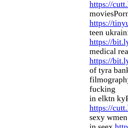
https://cut
moviesPorn 
https://tin
teen ukrain
https://bi
medical rea
https://bit
of tyra ba
filmograp
fucking
in elktn ky
https://cu
sexy wmen 
in seex
htt