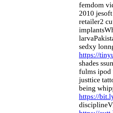
femdom vid
2010 jesoft
retailer2 c
implantsWhi
larvaPakist
sedxy lonng
https://ti
shades ssu
fulms ipod 
justtice ta
being whip
https://bit
disciplineV