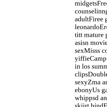
midgetsFre
counselinn
adultFiree 
leonardoEr
titt mature
asisn movi
sexMisss c
yiffieCamp
in los summ
clipsDoubl
sexyZma ann
ebonyUs ga
whippsd an
skiirt bin