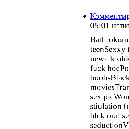
Комменти
05:01
нап
Bathrokom 
teenSexxy t
newark ohio
fuck hoePoo
boobsBlack
moviesTran
sex picWome
stiulation 
blck oral s
seductionV