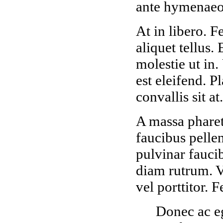
ante hymenaeo
At in libero. F
aliquet tellus
molestie ut in.
est eleifend. P
convallis sit at.
A massa pharet
faucibus pellen
pulvinar fauci
diam rutrum. V
vel porttitor. 
Donec ac eg