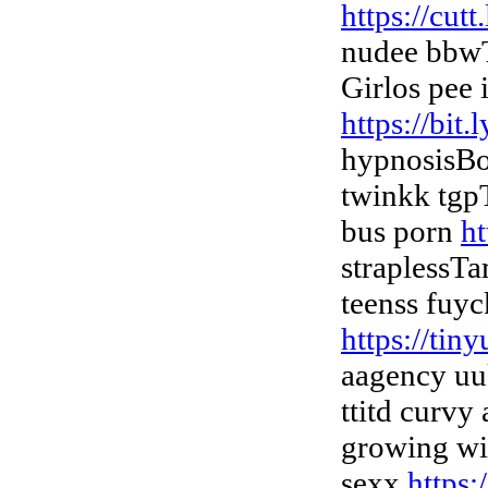
https://cu
nudee bbwT
Girlos pee 
https://bit
hypnosisBo
twinkk tgpT
bus porn
ht
straplessT
teenss fuyck
https://tin
aagency uu
ttitd curvy
growing wit
sexx
https