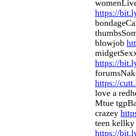
womenLivet
https://bi
bondageCar
thumbsSome
blowjob
ht
midgetSexx
https://bit
forumsNake
https://cu
love a redh
Mtue tgpBa
crazey
http
teen kellk
https://bit.