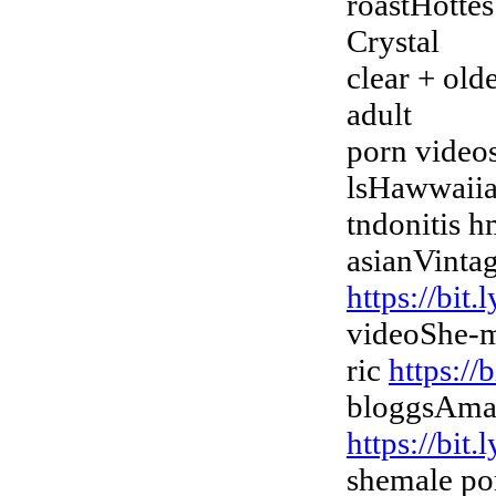
roastHottes
Crystal
clear + old
adult
porn video
lsHawwaii
tndonitis 
asianVintag
https://bi
videoShe-m
ric
https://
bloggsAmaz
https://bit
shemale po