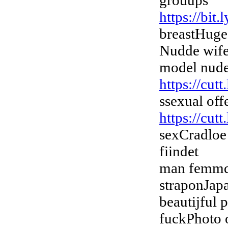
grouups
https://bit
breastHuge
Nudde wife
model nude
https://cut
ssexual off
https://cut
sexCradloe 
fiindet
man femmd
straponJap
beautijful 
fuckPhoto o