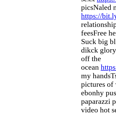
picsNaled 
https://bi
relationshi
feesFree he
Suck big b
dikck glor
off the
ocean
http
my handsTs
pictures of
ebonhy pus
paparazzi 
video hot 