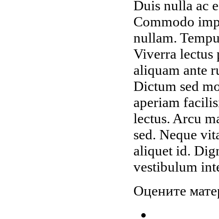
Duis nulla ac e
Commodo imperd
nullam. Tempus
Viverra lectus 
aliquam ante r
Dictum sed mol
aperiam facilis
lectus. Arcu m
sed. Neque vita
aliquet id. Dig
vestibulum int
Оцените мате