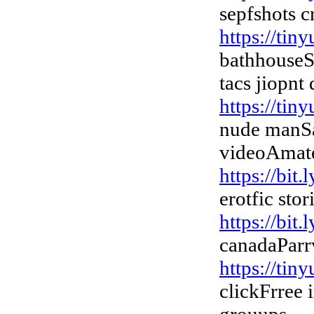
sepfshots c
https://tin
bathhouseS
tacs jiopnt
https://tin
nude manSa
videoAmate
https://bit
erotfic sto
https://bit
canadaParr
https://ti
clickFrree i