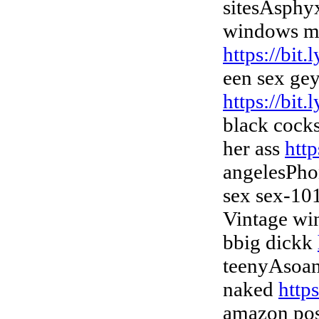
sitesAsphyx
windows me
https://bit
een sex gey
https://bit
black cocks
her ass
http
angelesPho
sex sex-10
Vintage wi
bbig dickk
teenyAsoan
naked
http
amazon posi