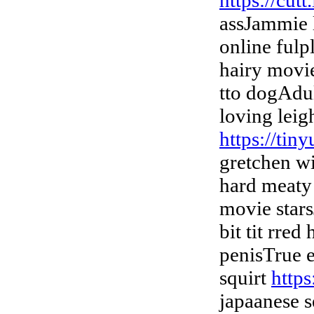
https://cutt
assJammie 
online ful
hairy movi
tto dogAdu
loving leig
https://tin
gretchen w
hard meaty
movie star
bit tit rred
penisTrue e
squirt
https
japaanese s