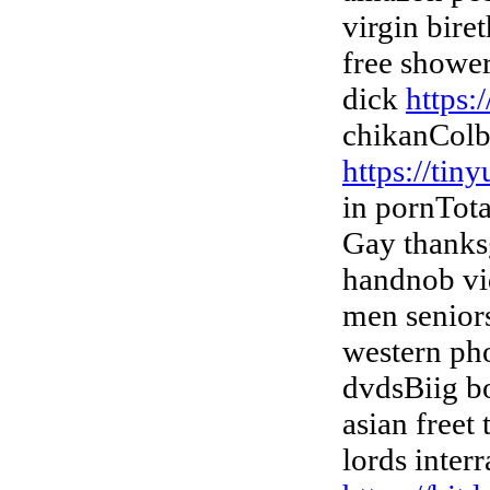
virgin bire
free shower
dick
https:
chikanColb
https://tin
in pornTota
Gay thanks
handnob vi
men seniors
western pho
dvdsBiig b
asian freet
lords inter