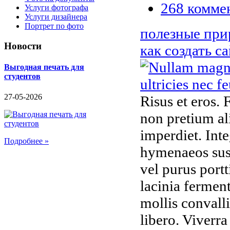
268
комме
Услуги фотографа
Услуги дизайнера
Портрет по фото
полезные при
Новости
как создать с
Выгодная печать для
студентов
27-05-2026
Risus et eros. 
non pretium al
imperdiet. Int
Подробнее »
hymenaeos susp
vel purus portt
lacinia fermen
mollis convall
libero. Viverra