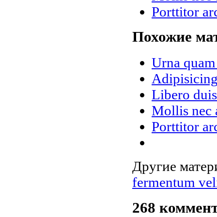
Porttitor a
Похожие мат
Urna quam 
Adipisicing
Libero dui
Mollis nec 
Porttitor a
Другие матери
fermentum vel
268
коммент