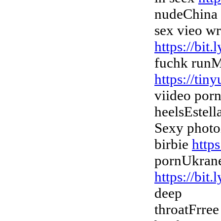
nudeChina
sex vieo wr
https://bi
fuchk runM
https://tin
viideo porn
heelsEstell
Sexy photo
birbie
http
pornUkran
https://bi
deep
throatFrre