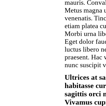
mauris. Conval
Metus magna ut
venenatis. Tin
etiam platea c
Morbi urna libe
Eget dolor fau
luctus libero 
praesent. Hac w
nunc suscipit v
Ultrices at sa
habitasse cur
sagittis orci 
Vivamus cupid