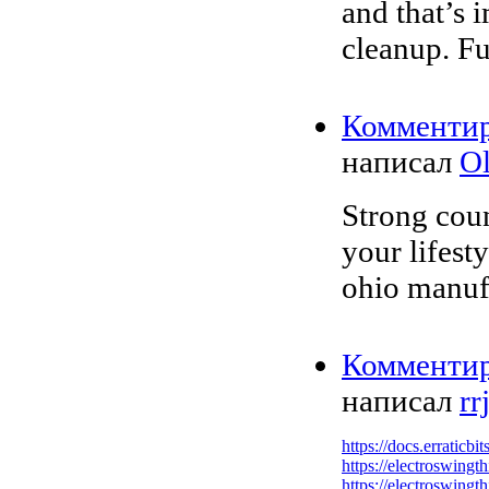
and that’s 
cleanup. F
Комменти
написал
Ol
Strong coun
your lifes
ohio manuf
Комменти
написал
rr
https://docs.erraticb
https://electroswing
https://electroswingt