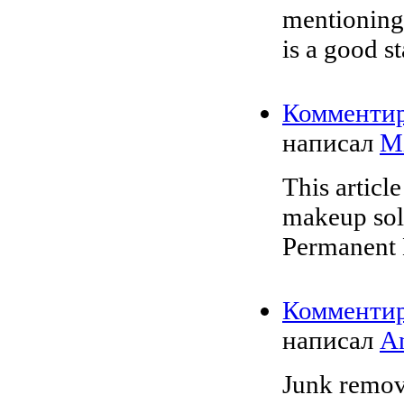
mentioning
is a good s
Комменти
написал
Mi
This articl
makeup sol
Permanent 
Комменти
написал
An
Junk remova