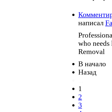
Комменти
написал
Fa
Professiona
who needs 
Removal
В начало
Назад
...
1
2
3