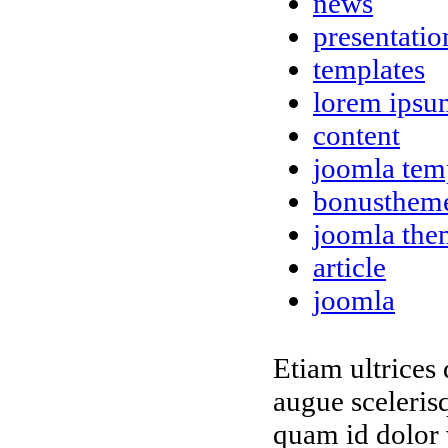
news
presentatio
templates
lorem ipsu
content
joomla tem
bonusthem
joomla the
article
joomla
Etiam ultrices 
augue sceleris
quam id dolor v