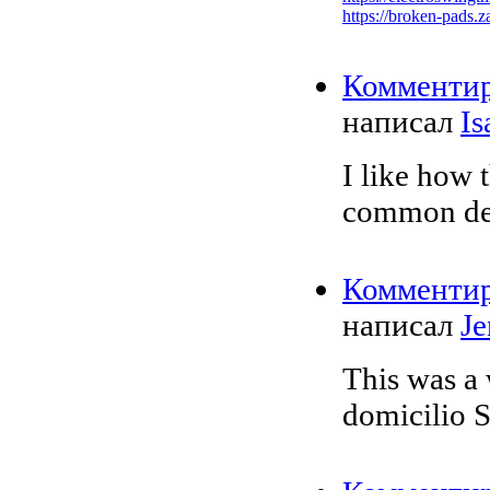
https://broken-pads.
Комменти
написал
Is
I like how
common deci
Комменти
написал
Je
This was a 
domicilio S