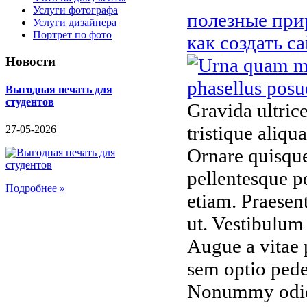
Услуги фотографа
полезные при
Услуги дизайнера
Портрет по фото
как создать с
Новости
Выгодная печать для
студентов
Gravida ultrice
tristique aliqu
27-05-2026
Ornare quisque
pellentesque p
Подробнее »
etiam. Praesen
ut. Vestibulum
Augue a vitae 
sem optio pede
Nonummy odio 