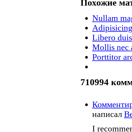
Похожие мат
Nullam magn
Adipisicing
Libero dui
Mollis nec 
Porttitor a
710994
комм
Комменти
написал
Be
I recommend