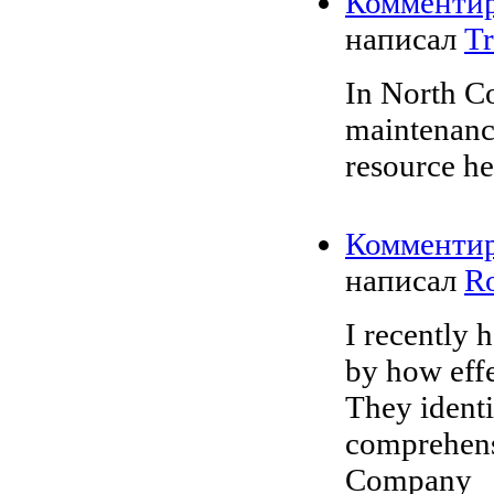
Комменти
написал
T
In North Co
maintenanc
resource h
Комменти
написал
R
I recently 
by how effe
They ident
comprehensi
Company