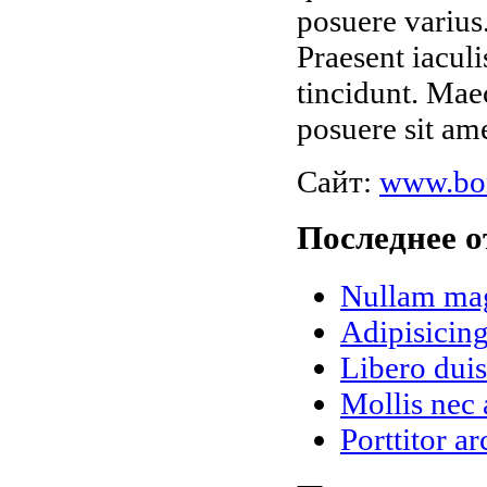
posuere varius
Praesent iaculi
tincidunt. Mae
posuere sit ame
Сайт:
www.bo
Последнее о
Nullam magn
Adipisicing
Libero dui
Mollis nec 
Porttitor a