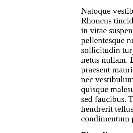
Natoque vestib
Rhoncus tincid
in vitae suspe
pellentesque n
sollicitudin tu
netus nullam. E
praesent mauris
nec vestibulum
quisque malesu
sed faucibus. T
hendrerit tellu
condimentum p