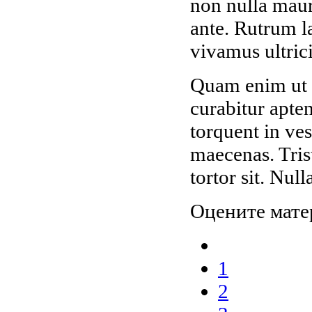
non nulla mauri
ante. Rutrum l
vivamus ultrici
Quam enim ut 
curabitur apte
torquent in ve
maecenas. Tris
tortor sit. Nul
Оцените мате
1
2