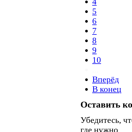
4
5
6
7
8
9
10
...
Вперёд
В конец
Оставить к
Убедитесь, ч
где нужно