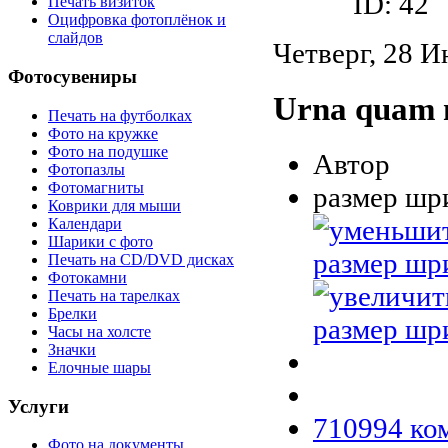
ID: 42
Печать визиток
Оцифровка фотоплёнок и
слайдов
Четверг, 28 И
Фотосувениры
Urna quam m
Печать на футболках
Фото на кружке
Фото на подушке
Автор
Фотопазлы
Фотомагниты
размер шр
Коврики для мыши
Календари
Шарики с фото
Печать на CD/DVD дисках
Фотокамни
Печать на тарелках
Брелки
Часы на холсте
Значки
Елочные шары
Услуги
710994
ко
Фото на документы