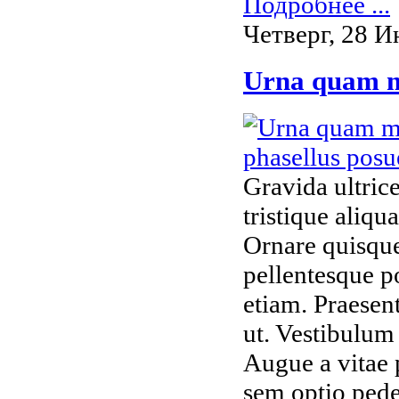
Подробнее ...
Четверг, 28 И
Urna quam m
Gravida ultrice
tristique aliqu
Ornare quisque
pellentesque p
etiam. Praesen
ut. Vestibulum
Augue a vitae 
sem optio pede