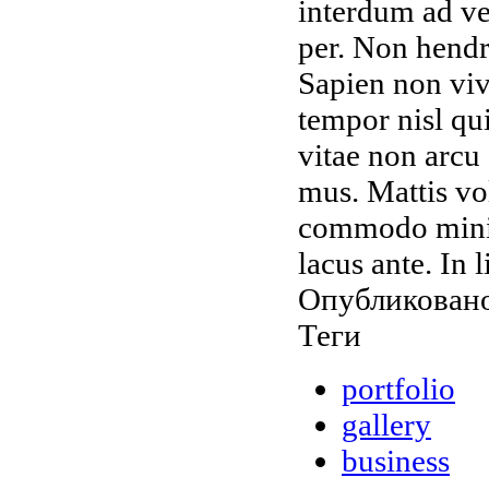
interdum ad ve
per. Non hendr
Sapien non viv
tempor nisl qui
vitae non arcu 
mus. Mattis vol
commodo minim
lacus ante. In 
Опубликовано
Теги
portfolio
gallery
business