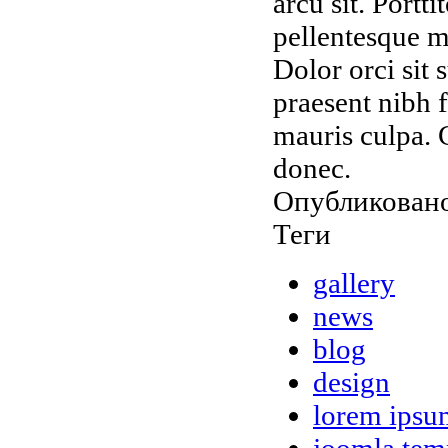
arcu sit. Portt
pellentesque m
Dolor orci sit s
praesent nibh f
mauris culpa. 
donec.
Опубликовано
Теги
gallery
news
blog
design
lorem ipsu
joomla tem