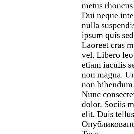
metus rhoncus s
Dui neque inte
nulla suspendi
ipsum quis sed 
Laoreet cras m
vel. Libero le
etiam iaculis 
non magna. Urn
non bibendum 
Nunc consectetu
dolor. Sociis 
elit. Duis tellu
Опубликовано
Теги