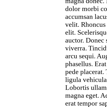
magna donec. Do
dolor morbi co
accumsan lacus
velit. Rhoncus
elit. Scelerisq
auctor. Donec 
viverra. Tincid
arcu sequi. Aug
phasellus. Erat
pede placerat. 
ligula vehicula 
Lobortis ullam
magna eget. Ad
erat tempor sap