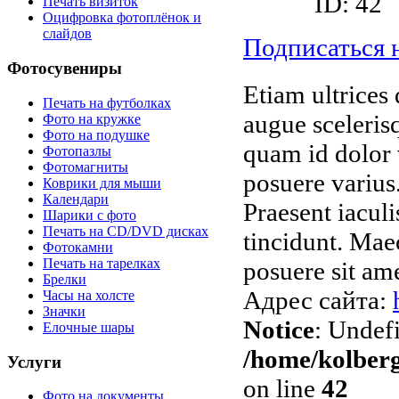
ID: 42
Печать визиток
Оцифровка фотоплёнок и
слайдов
Подписаться н
Фотосувениры
Etiam ultrices 
Печать на футболках
augue sceleris
Фото на кружке
Фото на подушке
quam id dolor v
Фотопазлы
Фотомагниты
posuere varius
Коврики для мыши
Календари
Praesent iaculi
Шарики с фото
Печать на CD/DVD дисках
tincidunt. Mae
Фотокамни
Печать на тарелках
posuere sit ame
Брелки
Адрес сайта:
Часы на холсте
Значки
Notice
: Undefi
Елочные шары
/home/kolberg
Услуги
on line
42
Фото на документы