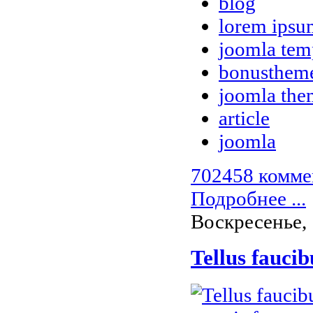
blog
lorem ipsu
joomla tem
bonusthem
joomla the
article
joomla
702458 комме
Подробнее ...
Воскресенье, 
Tellus fauci