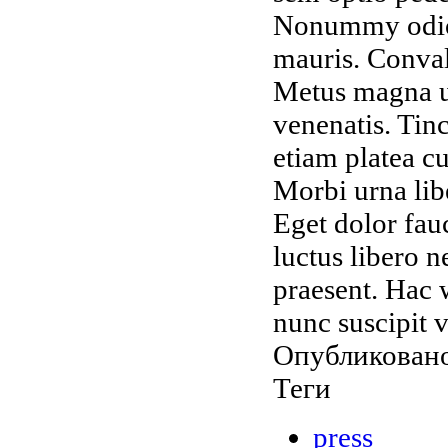
Nonummy odio 
mauris. Conval
Metus magna ut
venenatis. Tin
etiam platea c
Morbi urna libe
Eget dolor fau
luctus libero 
praesent. Hac w
nunc suscipit v
Опубликовано
Теги
press