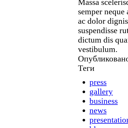
Massa sceleris
semper neque a
ac dolor digni
suspendisse ru
dictum dis qua
vestibulum.
Опубликовано
Теги
press
gallery
business
news
presentatio