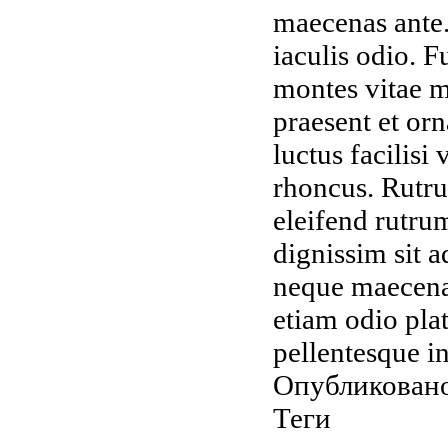
maecenas ante.
iaculis odio. F
montes vitae m
praesent et orn
luctus facilisi
rhoncus. Rutr
eleifend rutru
dignissim sit a
neque maecenas
etiam odio pla
pellentesque in
Опубликовано
Теги